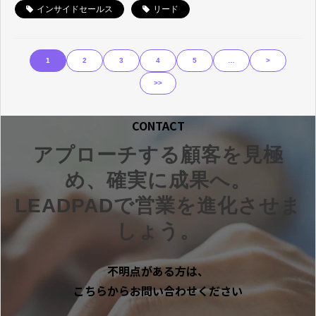
インサイドセールス
リード
1
2
3
4
5
…
>
>>
CONTACT
アプローチする顧客を見極
め、確実に成果へ。
LEADPADで営業を進化させま
しょう。
不明点がある方は、
こちらからお問い合わせください