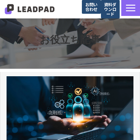
お問い
資料ダ
合わせ
ウンロ
ード
サービス詳細
選ばれる理由
お役立ち記事
営業支援会社様向け
Salesforce導入企業様向け
導入事例
お役立ち記事
セミナー