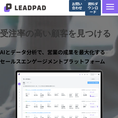
お問い
資料ダ
合わせ
ウンロ
ード
サービス詳細
選ばれる理由
受注率の高い顧客を見つける
営業支援会社様向け
Salesforce導入企業様向け
AIとデータ分析で、営業の成果を最大化する
導入事例
セールスエンゲージメントプラットフォーム
お役立ち記事
セミナー