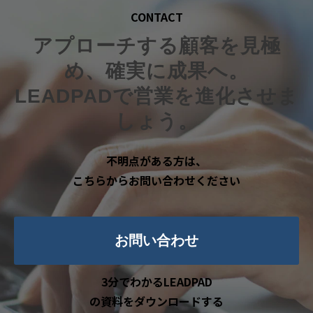
CONTACT
アプローチする顧客を見極
め、確実に成果へ。
LEADPADで営業を進化させま
しょう。
不明点がある方は、
こちらからお問い合わせください
お問い合わせ
3分でわかるLEADPAD
の資料をダウンロードする