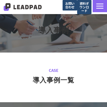
お問い
資料ダ
合わせ
ウンロ
ード
サービス詳細
選ばれる理由
導入事例
営業支援会社様向け
Salesforce導入企業様向け
導入事例
お役立ち記事
CASE
セミナー
導入事例一覧