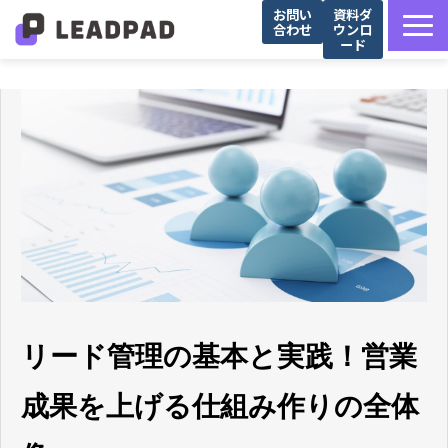
お問い
資料ダ
合わせ
ウンロ
ード
サービス詳細
選ばれる理由
営業支援会社様向け
Salesforce導入企業様向け
導入事例
お役立ち記事
セミナー
リード管理の基本と実践！営業
成果を上げる仕組み作りの全体