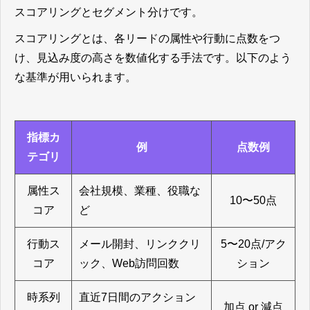
スコアリングとセグメント分けです。
スコアリングとは、各リードの属性や行動に点数をつ
け、見込み度の高さを数値化する手法です。以下のよう
な基準が用いられます。
指標カ
例
点数例
テゴリ
属性ス
会社規模、業種、役職な
10〜50点
コア
ど
行動ス
メール開封、リンククリ
5〜20点/アク
コア
ック、Web訪問回数
ション
時系列
直近7日間のアクション
加点 or 減点