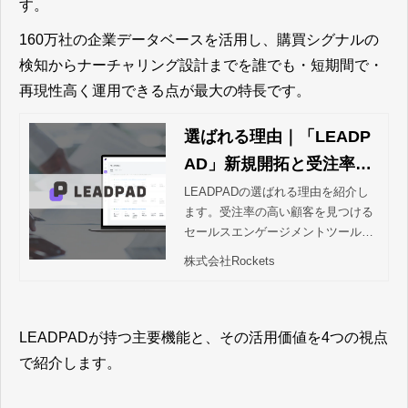
す。
160万社の企業データベースを活用し、購買シグナルの
検知からナーチャリング設計までを誰でも・短期間で・
再現性高く運用できる点が最大の特長です。
選ばれる理由｜「LEADP
AD」新規開拓と受注率ア
ップを叶えるセールスエ
LEADPADの選ばれる理由を紹介し
ます。受注率の高い顧客を見つける
ンゲージメントツール
セールスエンゲージメントツールで
す。貴社の顧客情報と、当社が保有
株式会社Rockets
する膨大な企業データベースやキー
マン情報を組み合わせることで、よ
り詳細でリアルタイムなリード情報
を抽出。顧客の動向がわかるシグナ
LEADPADが持つ主要機能と、その活用価値を4つの視点
ル通知を活用した最適なタイミング
で紹介します。
でのアプローチを可能とし、 調査や
リスト化の工数を大幅に削減し、こ