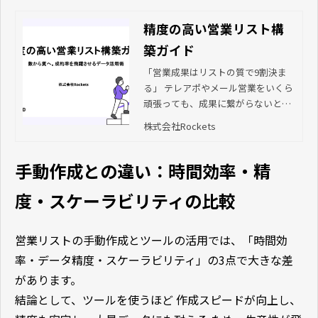
精度の高い営業リスト構
築ガイド
「営業成果はリストの質で9割決ま
る」 テレアポやメール営業をいくら
頑張っても、成果に繋がらないと悩
んでいませんか？本ガイドでは、属
株式会社Rockets
人的な営業から脱却し、成約率を飛
躍させる「リスト構築の新常識」を
手動作成との違い：時間効率・精
公開。160万社のデータベースとAIス
コアリングを活用し、営業担当者が
度・スケーラビリティの比較
本来の「提案活動」に集中できる環
境をどう構築すべきか、その実践ス
テップを解説します。
営業リストの手動作成とツールの活用では、「時間効
率・データ精度・スケーラビリティ」の3点で大きな差
があります。
結論として、ツールを使うほど 作成スピードが向上し、