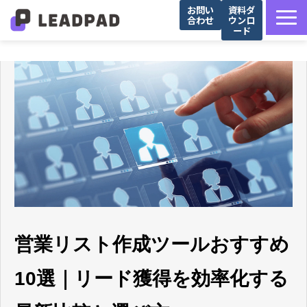
お問い
資料ダ
合わせ
ウンロ
ード
サービス詳細
選ばれる理由
営業支援会社様向け
Salesforce導入企業様向け
導入事例
お役立ち記事
セミナー
営業リスト作成ツールおすすめ
10選｜リード獲得を効率化する