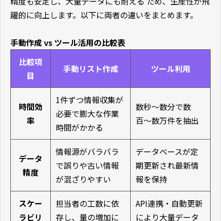
精度も安定し、大量データにも耐える ため、生産性が飛
躍的に向上します。以下に両者の違いをまとめます。
手動作成 vs ツール活用の比較表
比較項
手動リスト作成
ツール利用
目
1件ずつ情報収集が
時間効
数秒〜数分で数
必要で膨大な作業
率
百〜数万件を抽出
時間がかかる
情報源がバラバラ
データベースが定
データ
で誤りや古い情報
期更新され最新情
精度
が混ざりやすい
報を保持
スケー
担当者の工数に依
API連携・自動更新
ラビリ
存し、量の増加に
により大量データ