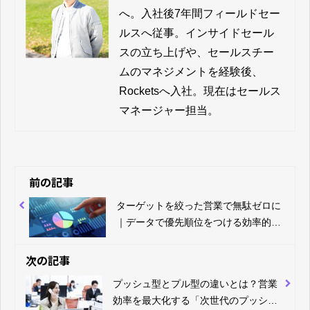
ローチを可能とし、 調査やリスト化
へ。入社後7年間フィールドセー
の工数を大幅に削減し、これまで以
ルスへ従事。インサイドセール
上に効率的な営業活動環境の構築を
支援します。
スの立ち上げや、セールスチー
ムのマネジメントを経験後、
Rocketsへ入社。現在はセールス
マネージャー担当。
前の記事
ターゲットを絞った営業で無駄ゼロに
｜データで優先順位をつける効率的ア
プローチとは
次の記事
プッシュ型とプル型の違いとは？営業
効率を最大化する「次世代のプッシュ