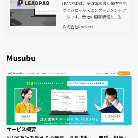
ールスエンゲージメント
LEADPADは、受注率の高い顧客を見
つけるセールスエンゲージメントツ
ツール｜株式会社Rockets
ールです。貴社の顧客情報と、当社
が保有する膨大な企業データベース
株式会社Rockets
やキーマン情報を組み合わせること
で、より詳細でリアルタイムなリー
ド情報を抽出。顧客の動向がわかる
シグナル通知を活用した最適なタイ
Musubu
ミングでのアプローチを可能とし、
調査やリスト化の工数を大幅に削減
し、これまで以上に効率的な営業活
動環境の構築を支援します。
サービス概要
約100万社を超える企業データを搭載し、業種・規模・