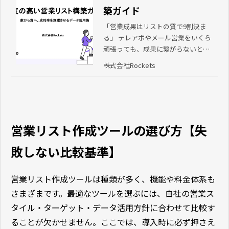
築ガイド
「営業成果はリストの質で9割決ま
る」 テレアポやメール営業をいくら
頑張っても、成果に繋がらないと悩
んでいませんか？本ガイドでは、属
株式会社Rockets
人的な営業から脱却し、成約率を飛
躍させる「リスト構築の新常識」を
公開。160万社のデータベースとAIス
コアリングを活用し、営業担当者が
本来の「提案活動」に集中できる環
営業リスト作成ツールの選び方【失
境をどう構築すべきか、その実践ス
テップを解説します。
敗しない比較基準】
営業リスト作成ツールは種類が多く、機能や料金体系も
さまざまです。最適なツールを選ぶには、自社の営業ス
タイル・ターゲット・データ活用方針に合わせて比較す
ることが欠かせません。ここでは、導入時に必ず押さえ