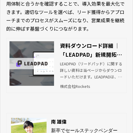
用体制と合うかを確認することで、導入効果を最大化で
きます。適切なツールを選べば、リード獲得からアプロ
ーチまでのプロセスがスムーズになり、営業成果を継続
的に伸ばす基盤づくりにつながります。
資料ダウンロード詳細 ｜
「LEADPAD」新規開拓と
受注率アップを叶えるセ
LEADPAD（リードパッド）に関する
詳しい資料は当ページからダウンロ
ールスエンゲージメント
ードいただけます。LEADPADは、受
ツール｜株式会社Rockets
注率の高い顧客を見つけるセールス
株式会社Rockets
エンゲージメントツールです。貴社
の顧客情報と、当社が保有する膨大
な企業データベースやキーマン情報
を組み合わせることで、より詳細で
リアルタイムなリード情報を抽出。
南 雄偉
顧客の動向がわかるシグナル通知を
活用した最適なタイミングでのアプ
新卒でセールステックベンダー