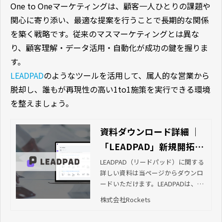
One to Oneマーケティングは、顧客一人ひとりの課題や
関心に寄り添い、最適な提案を行うことで長期的な関係
を築く戦略です。従来のマスマーケティングとは異な
り、顧客理解・データ活用・自動化が成功の鍵を握りま
す。
LEADPAD
のようなツールを活用して、属人的な営業から
脱却し、誰もが再現性の高い1to1施策を実行できる環境
を整えましょう。
資料ダウンロード詳細 ｜
「LEADPAD」新規開拓と
受注率アップを叶えるセ
LEADPAD（リードパッド）に関する
詳しい資料は当ページからダウンロ
ールスエンゲージメント
ードいただけます。LEADPADは、受
ツール｜株式会社Rockets
注率の高い顧客を見つけるセールス
株式会社Rockets
エンゲージメントツールです。貴社
の顧客情報と、当社が保有する膨大