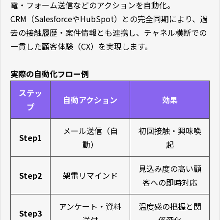
電・フォーム送信などのアクションを自動化。
CRM（SalesforceやHubSpot）との完全同期により、過
去の接触履歴・案件情報とも連携し、チャネル横断での
一貫した顧客体験（CX）を実現します。
実際の自動化フロー例
ステッ
自動アクション
効果
プ
メール送信（自
初回接触・興味喚
Step1
動）
起
見込み度の高い顧
Step2
架電リマインド
客への即時対応
アンケート・資料
温度感の把握と関
Step3
送付
係深化