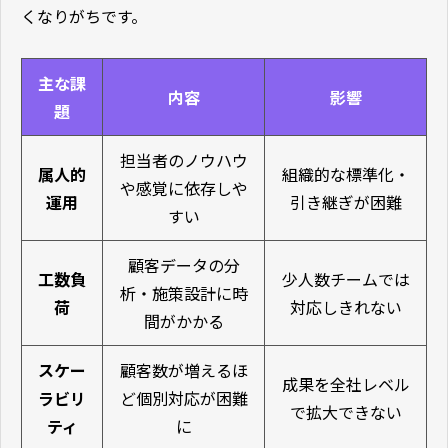
くなりがちです。
主な課
内容
影響
題
担当者のノウハウ
属人的
組織的な標準化・
や感覚に依存しや
運用
引き継ぎが困難
すい
顧客データの分
工数負
少人数チームでは
析・施策設計に時
荷
対応しきれない
間がかかる
スケー
顧客数が増えるほ
成果を全社レベル
ラビリ
ど個別対応が困難
で拡大できない
ティ
に