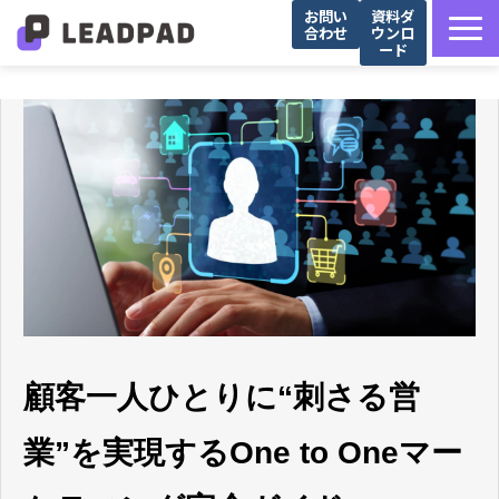
お問い
資料ダ
合わせ
ウンロ
ード
サービス詳細
選ばれる理由
営業支援会社様向け
Salesforce導入企業様向け
導入事例
お役立ち記事
セミナー
顧客一人ひとりに“刺さる営
業”を実現するOne to Oneマー