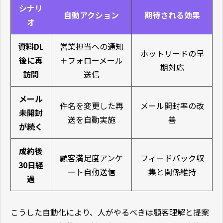
シナリ
自動アクション
期待される効果
オ
資料DL
営業担当への通知
ホットリードの早
後に再
＋フォローメール
期対応
訪問
送信
メール
件名を変更した再
メール開封率の改
未開封
送を自動実施
善
が続く
成約後
顧客満足度アンケ
フィードバック収
30日経
ート自動送信
集と関係維持
過
こうした自動化により、人がやるべきは顧客理解と提案