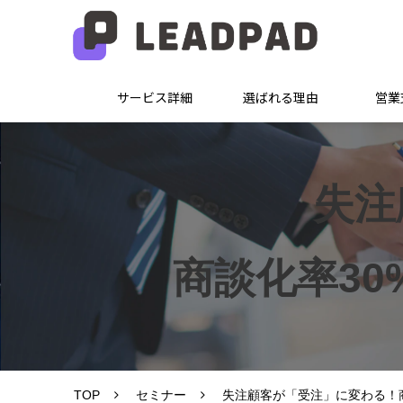
サービス詳細
選ばれる理由
営業
失注
商談化率30
TOP
セミナー
失注顧客が「受注」に変わる！商