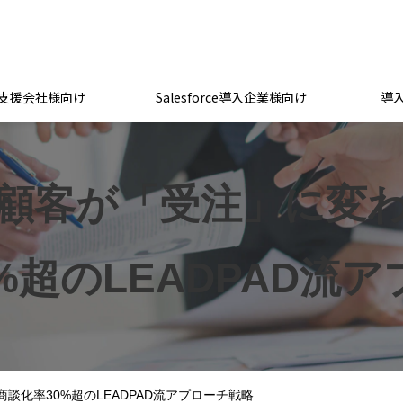
支援会社様向け
Salesforce導入企業様向け
導
顧客が「受注」に変
%超のLEADPAD流
談化率30%超のLEADPAD流アプローチ戦略