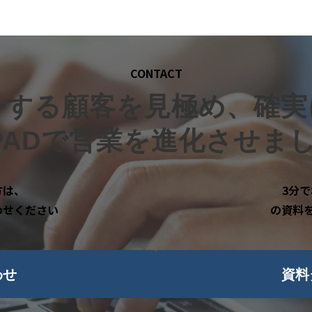
CONTACT
チする顧客を見極め、確実
DPADで営業を進化させま
方は、
3分で
わせください
の資料
わせ
資料