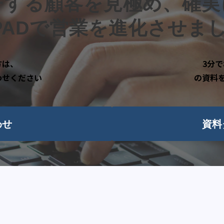
チする顧客を見極め、確実
DPADで営業を進化させま
方は、
3分で
わせください
の資料
わせ
資料