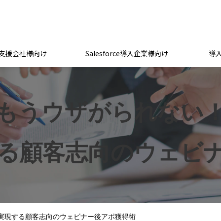
支援会社様向け
Salesforce導入企業様向け
導
もうウザがられない
る顧客志向のウェビ
実現する顧客志向のウェビナー後アポ獲得術