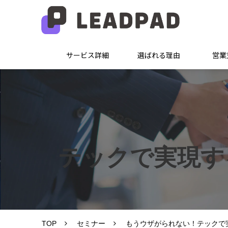
サービス詳細
選ばれる理由
営業
テックで実現す
TOP
セミナー
もうウザがられない！テックで