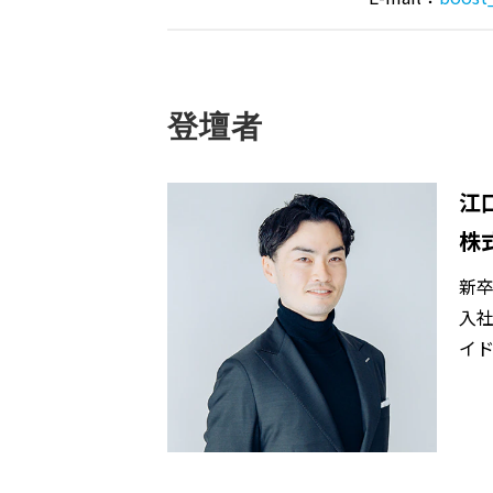
登壇者
江
株
新
入社
イ