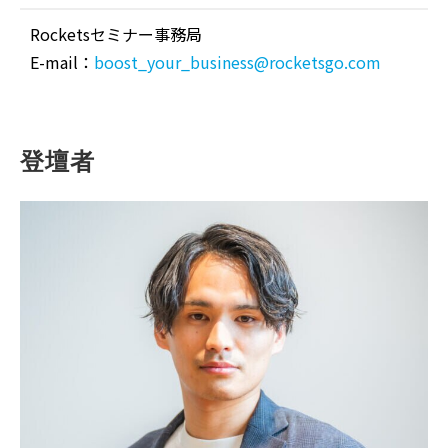
Rocketsセミナー事務局
E-mail：
boost_your_business@rocketsgo.com
登壇者