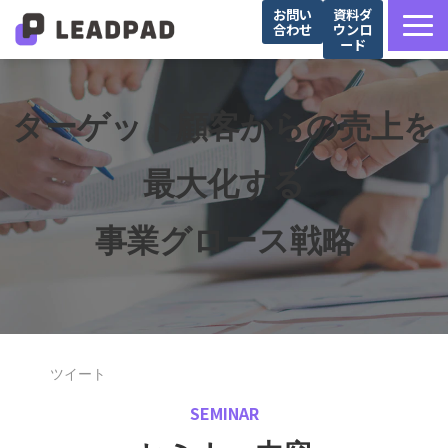
お問い
資料ダ
合わせ
ウンロ
ード
サービス詳細
選ばれる理由
ターゲット顧客からの売上を
営業支援会社様向け
最大化する
Salesforce導入企業様向け
導入事例
事業グロース戦略
お役立ち記事
セミナー
ツイート
SEMINAR