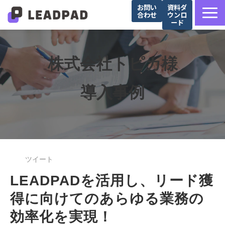
お問い
資料ダ
合わせ
ウンロ
ード
サービス詳細
選ばれる理由
株式会社トピカ様
営業支援会社様向け
導入事例
Salesforce導入企業様向け
導入事例
お役立ち記事
セミナー
ツイート
LEADPADを活用し、リード獲
得に向けてのあらゆる業務の
効率化を実現！