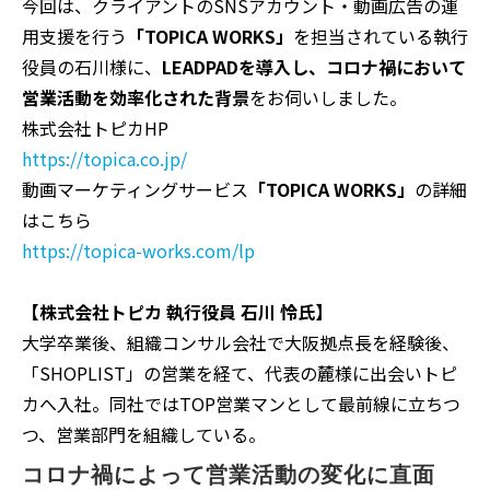
今回は、クライアントのSNSアカウント・動画広告の運
用支援を行う
「TOPICA WORKS」
を担当されている執行
役員の石川様に、
LEADPADを導入し、コロナ禍において
営業活動を効率化された背景
をお伺いしました。
株式会社トピカHP
https://topica.co.jp/
動画マーケティングサービス
「TOPICA WORKS」
の詳細
はこちら
https://topica-works.com/lp
【株式会社トピカ 執行役員 石川 怜氏】
大学卒業後、組織コンサル会社で大阪拠点長を経験後、
「SHOPLIST」の営業を経て、代表の麓様に出会いトピ
カへ入社。同社ではTOP営業マンとして最前線に立ちつ
つ、営業部門を組織している。
コロナ禍によって営業活動の変化に直面