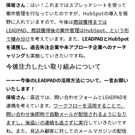
保坂さん
：はい！これまではスプレッドシートを使って
案件管理を行なっていたのですが、HubSpotの導入を視
野に入れていますので、今後は
商談獲得までは
LEADPAD、商談獲得後の案件管理はHubSpot、という形
で棲み分け
を考えています。また、
LEADPADとHubSpot
を連携し、過去失注企業や未アプローチ企業へのナーチ
ャリング
も実施していきたいですね。
今後注力したい取り組みについて
ーーー今後のLEADPADの活用方法について、一言お願い
いたします！
保坂さん
：直近では、問い合わせフォームとLEADPADを
連携を考えています。
ワークフローを活用することで、
問い合わせ後即時で自動メールが配信されるようになり
ますし、後追いの連絡も逃さずに実行
していきたいです
ね。また、見込み顧客に対してのメールマガジンの配信