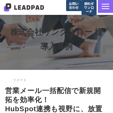
お問い
資料ダ
合わせ
ウンロ
ード
サービス詳細
選ばれる理由
株式会社リンクスロー 様
営業支援会社様向け
導入事例
Salesforce導入企業様向け
導入事例
お役立ち記事
セミナー
ツイート
営業メール一括配信で新規開
拓を効率化！
HubSpot連携も視野に、放置