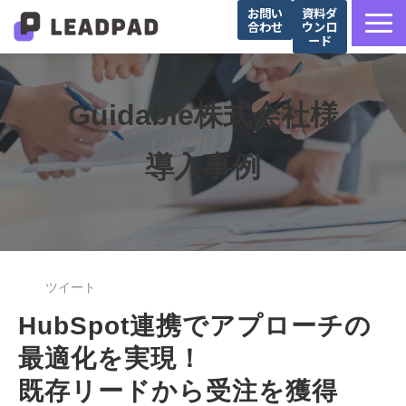
お問い
資料ダ
合わせ
ウンロ
ード
サービス詳細
選ばれる理由
Guidable株式会社様
営業支援会社様向け
導入事例
Salesforce導入企業様向け
導入事例
お役立ち記事
セミナー
ツイート
HubSpot連携でアプローチの
最適化を実現！
既存リードから受注を獲得