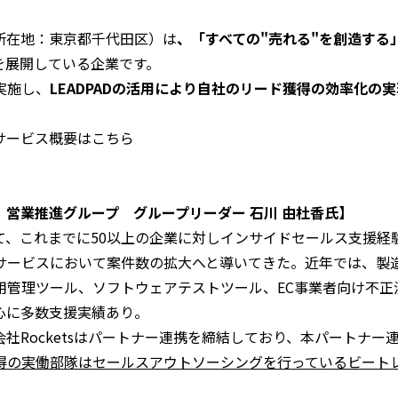
所在地：東京都千代田区）は
、「すべての"売れる"を創造する
を展開している企業です。
実施し、
LEADPADの活用により自社のリード獲得の効率化の
。
サービス概要はこちら
営業推進グループ グループリーダー 石川 由杜香氏】
て、これまでに50以上の企業に対しインサイドセールス支援経
ービスにおいて案件数の拡大へと導いてきた。近年では、製造
用管理ツール、ソフトウェアテストツール、EC事業者向け不正
心に多数支援実績あり。
Rocketsはパートナー連携を締結しており、本パートナー連携
得の実働部隊はセールスアウトソーシングを行っているビート