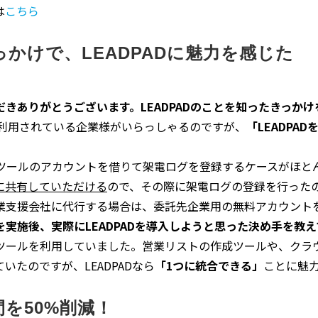
は
こちら
かけで、LEADPADに魅力を感じた
きありがとうございます。LEADPADのことを知ったきっか
をご利用されている企業様がいらっしゃるのですが、
「LEADPA
FAツールのアカウントを借りて架電ログを登録するケースがほとん
に共有していただける
ので、その際に架電ログの登録を行った
業支援会社に代行する場合は、委託先企業用の無料アカウント
実施後、実際にLEADPADを導入しようと思った決め手を教
ツールを利用していました。営業リストの作成ツールや、クラ
たのですが、LEADPADなら
「1つに統合できる」
ことに魅
を50%削減！