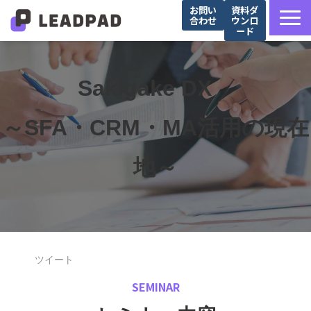
お問い
資料ダ
合わせ
ウンロ
ード
サービス詳細
選ばれる理由
Sakigake DX　
営業支援会社様向け
～SFA・CRM・MA活用の現在
Salesforce導入企業様向け
導入事例
地～
お役立ち記事
セミナー
ツイート
SEMINAR